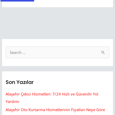
S
e
a
r
Son Yazılar
c
h
Alaşehir Çekici Hizmetleri: 7/24 Hızlı ve Güvenilir Yol
f
Yardımı
o
Alaşehir Oto Kurtarma Hizmetlerinin Fiyatları Neye Göre
r