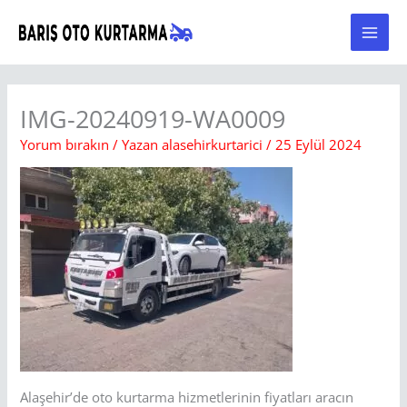
İçeriğe
atla
IMG-20240919-WA0009
Yorum bırakın
/ Yazan
alasehirkurtarici
/
25 Eylül 2024
Alaşehir’de oto kurtarma hizmetlerinin fiyatları aracın