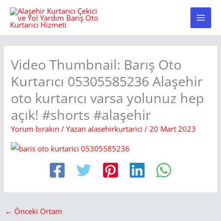
İçeriğe
atla
Video Thumbnail: Barış Oto
Kurtarıcı 05305585236 Alaşehir
oto kurtarıcı varsa yolunuz hep
açık! #shorts #alaşehir
Yorum bırakın
/ Yazan
alasehirkurtarici
/
20 Mart 2023
←
Önceki Ortam