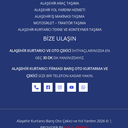
ALAŞEHIR ARAÇ TAŞIMA
ALAŞEHİR YOL YARDIM HİZMETİ
ALAŞEHIR İŞ MAKINASI TAŞIMA
MOTOSIKLET – TRAKTÖR TAŞIMA
ALAŞEHIR KURTARICI TEKNE VE KONTEYNER TAŞIMA
BIZE ULAŞIN
ALAŞEHIR KURTARICI VE OTO ÇEKICI
IHTIYAÇLARINIZDA EN
GEÇ
30 DK
DA YANINIZDAYIZ.
ALAŞEHIR KURTARICI FIRMASI BARIŞ OTO KURTARMA VE
ÇEKICI
SIZE BIR TELEFON KADAR YAKIN.
Alaşehir Kurtarıcı Barış Oto Çekici ve Yol Yardım 2026 © |
PROVIDER BY
HALIL BAKMIŞ