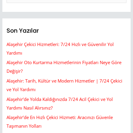
e
a
r
Son Yazılar
c
h
Alaşehir Çekici Hizmetleri: 7/24 Hızlı ve Güvenilir Yol
f
Yardımı
o
Alaşehir Oto Kurtarma Hizmetlerinin Fiyatları Neye Göre
r
Değişir?
:
Alaşehir: Tarih, Kültür ve Modern Hizmetler | 7/24 Çekici
ve Yol Yardımı
Alaşehir’de Yolda Kaldığınızda 7/24 Acil Çekici ve Yol
Yardımı Nasıl Alırsınız?
Alaşehir’de En Hızlı Çekici Hizmeti: Aracınızı Güvenle
Taşımanın Yolları