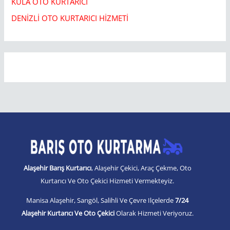
KULA OTO KURTARICI​
DENİZLİ OTO KURTARICI HİZMETİ
Alaşehir Barış Kurtarıcı
, Alaşehir Çekici, Araç Çekme, Oto
Kurtarıcı Ve Oto Çekici Hizmeti Vermekteyiz.
Manisa Alaşehir, Sarıgöl, Salihli Ve Çevre Ilçelerde
7/24
Alaşehir Kurtarıcı Ve Oto Çekici
Olarak Hizmeti Veriyoruz.