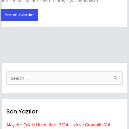
adresim ve site adresim bu tarayıcıya kaydedilsin.
S
e
a
r
Son Yazılar
c
h
Alaşehir Çekici Hizmetleri: 7/24 Hızlı ve Güvenilir Yol