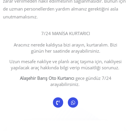
zarar verilmeden nakil edilmesinin sağlanmasıdır. Bunun için
de uzman personellerden yardım almanız gerektiğini asla
unutmamalısınız.
7/24 MANİSA KURTARICI
Aracınız nerede kaldıysa bizi arayın, kurtaralım. Bizi
günün her saatinde arayabilirsiniz.
Uzun mesafe nakliye ve planlı araç taşıma için, nakliyesi
yapılacak araç hakkında bilgi verip müsaitliği sorunuz.
Alaşehir Barış Oto Kurtarıcı
gece gündüz 7/24
arayabilirsiniz.
P
W
h
h
o
a
n
t
e
s
-
a
v
p