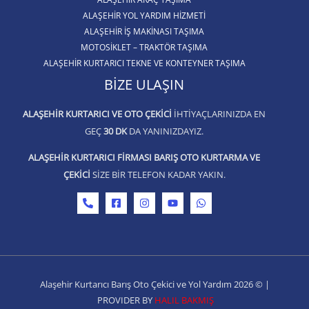
ALAŞEHİR YOL YARDIM HİZMETİ
ALAŞEHIR İŞ MAKINASI TAŞIMA
MOTOSIKLET – TRAKTÖR TAŞIMA
ALAŞEHIR KURTARICI TEKNE VE KONTEYNER TAŞIMA
BIZE ULAŞIN
ALAŞEHIR KURTARICI VE OTO ÇEKICI
IHTIYAÇLARINIZDA EN
GEÇ
30 DK
DA YANINIZDAYIZ.
ALAŞEHIR KURTARICI FIRMASI BARIŞ OTO KURTARMA VE
ÇEKICI
SIZE BIR TELEFON KADAR YAKIN.
Alaşehir Kurtarıcı Barış Oto Çekici ve Yol Yardım 2026 © |
PROVIDER BY
HALIL BAKMIŞ