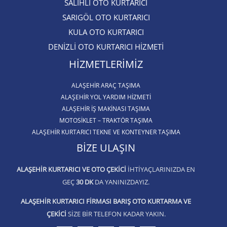
SALİHLİ OTO KURTARICI​
SARIGÖL OTO KURTARICI​
KULA OTO KURTARICI​
DENİZLİ OTO KURTARICI HİZMETİ
HIZMETLERIMIZ
ALAŞEHIR ARAÇ TAŞIMA
ALAŞEHİR YOL YARDIM HİZMETİ
ALAŞEHIR İŞ MAKINASI TAŞIMA
MOTOSIKLET – TRAKTÖR TAŞIMA
ALAŞEHIR KURTARICI TEKNE VE KONTEYNER TAŞIMA
BIZE ULAŞIN
ALAŞEHIR KURTARICI VE OTO ÇEKICI
IHTIYAÇLARINIZDA EN
GEÇ
30 DK
DA YANINIZDAYIZ.
ALAŞEHIR KURTARICI FIRMASI BARIŞ OTO KURTARMA VE
ÇEKICI
SIZE BIR TELEFON KADAR YAKIN.