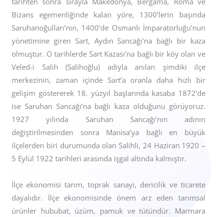
tarihten sonra sırayla Makedonya, Bergama, Roma ve
Bizans egemenliğinde kalan yöre, 1300’lerin başında
Saruhanoğulları’nın, 1400’de Osmanlı İmparatorluğu’nun
yönetimine giren Sart, Aydın Sancağı’na bağlı bir kaza
olmuştur. O tarihlerde Sart Kazası’na bağlı bir köy olan ve
Veled-i Salih (Salihoğlu) adıyla anılan şimdiki ilçe
merkezinin, zaman içinde Sart’a oranla daha hızlı bir
gelişim göstererek 18. yüzyıl başlarında kasaba 1872’de
ise Saruhan Sancağı’na bağlı kaza olduğunu görüyoruz.
1927 yılında Saruhan Sancağı’nın adının
değiştirilmesinden sonra Manisa’ya bağlı en büyük
ilçelerden biri durumunda olan Salihli, 24 Haziran 1920 –
5 Eylül 1922 tarihleri arasında işgal altında kalmıştır.
İlçe ekonomisi tarım, toprak sanayi, dericilik ve ticarete
dayalıdır. İlçe ekonomisinde önem arz eden tarımsal
ürünler hububat, üzüm, pamuk ve tütündür. Marmara