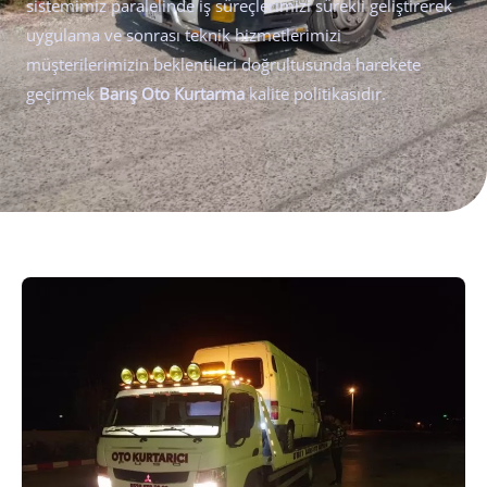
sistemimiz paralelinde iş süreçlerimizi sürekli geliştirerek
uygulama ve sonrası teknik hizmetlerimizi
müşterilerimizin beklentileri doğrultusunda harekete
geçirmek
Barış Oto Kurtarma
kalite politikasıdır.