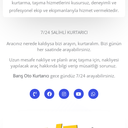
kurtarma, taşıma hizmetlerini kusursuz, deneyimli ve
profesyonel ekip ve ekipmanlarıyla hizmet vermektedir.
7/24 SALİHLİ KURTARICI
Aracınız nerede kaldıysa bizi arayın, kurtaralım. Bizi günün
her saatinde arayabilirsiniz.
Uzun mesafe nakliye ve planlı araç taşıma için, nakliyesi
yapılacak araç hakkında bilgi verip müsaitliği sorunuz.
Barış Oto Kurtarıcı
gece gündüz 7/24 arayabilirsiniz.
P
F
I
Y
W
h
a
n
o
h
o
c
s
u
a
n
e
t
t
t
e
b
a
u
s
-
o
g
b
a
v
o
r
e
p
o
k
a
p
l
m