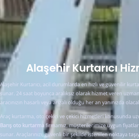
Alaşehir Kurtarıcı Hi
Alaşehir Kurtarıcı, acil durumlarda en hızlı ve güvenilir kur
sunar. 24 saat boyunca aralıksız olarak hizmet veren uzman
aracınızın hasarlı veya arızalı olduğu her an yanınızda olacak
Araç kurtarma, oto çekici ve çekici hizmetleri konusunda 
Barış oto kurtarma
firmamız, müşterilerimize uygun fiyatlarl
sunar. Araçlarınızı, güvenli bir şekilde istenilen noktaya taşı