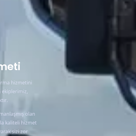
zmeti
tarma hizmetini
 ekiplerimiz,
tır.
uzmanlaşmış olan
a kaliteli hizmet
yarak sizi zor