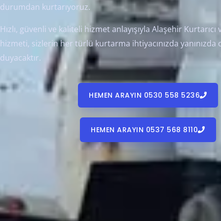
durumdan kurtarıyoruz.
Hızlı, güvenli ve kaliteli hizmet anlayışıyla Alaşehir Kurtarıcı 
hizmeti, sizlerin her türlü kurtarma ihtiyacınızda yanınızd
duyacaktır.
HEMEN ARAYIN 0530 558 5236
HEMEN ARAYIN 0537 568 8110