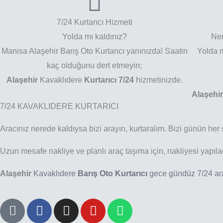
7/24 Kurtarıcı Hizmeti
Yolda mı kaldınız?
Ner
Manisa Alaşehir Barış Oto Kurtarıcı yanınızda! Saatin
Yolda m
kaç olduğunu dert etmeyin;
Alaşehir
Kavaklıdere
Kurtarıcı 7/24
hizmetinizde.
Alaşehi
7/24 KAVAKLIDERE KURTARICI
Aracınız nerede kaldıysa bizi arayın, kurtaralım. Bizi günün her 
Uzun mesafe nakliye ve planlı araç taşıma için, nakliyesi yapıla
Alaşehir
Kavaklıdere
Barış Oto Kurtarıcı
gece gündüz 7/24 ara
P
F
I
Y
W
h
a
n
o
h