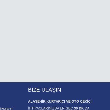
BIZE ULAŞIN
ALAŞEHIR KURTARICI VE OTO ÇEKICI
IHTIYAÇLARINIZDA EN GEÇ
30 DK
DA
İZMETİ