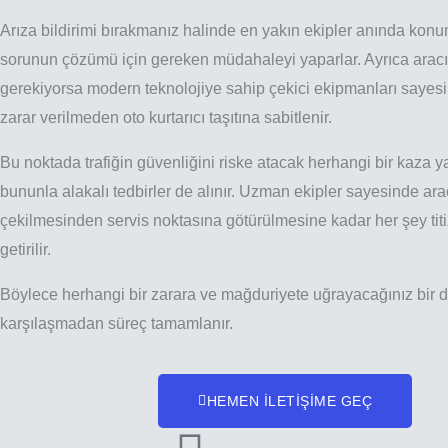
Arıza bildirimi bırakmanız halinde en yakın ekipler anında konu
sorunun çözümü için gereken müdahaleyi yaparlar. Ayrıca aracı
gerekiyorsa modern teknolojiye sahip çekici ekipmanları sayes
zarar verilmeden oto kurtarıcı taşıtına sabitlenir.
Bu noktada trafiğin güvenliğini riske atacak herhangi bir kaza
bununla alakalı tedbirler de alınır. Uzman ekipler sayesinde ara
çekilmesinden servis noktasına götürülmesine kadar her şey titiz
getirilir.
Böylece herhangi bir zarara ve mağduriyete uğrayacağınız bir 
karşılaşmadan süreç tamamlanır.
HEMEN İLETİŞİME GEÇ