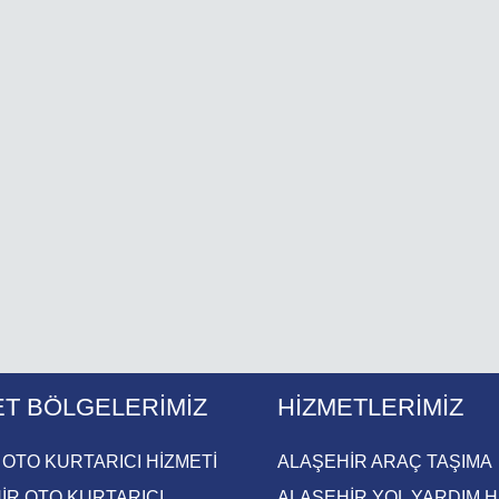
ET BÖLGELERIMIZ
HIZMETLERIMIZ
 OTO KURTARICI HİZMETİ
ALAŞEHIR ARAÇ TAŞIMA
İR OTO KURTARICI​
ALAŞEHİR YOL YARDIM H