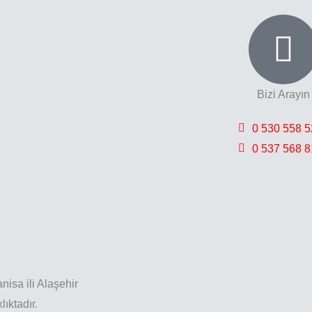
Bizi Arayın
0 530 558 5
0 537 568 8
nisa ili Alaşehir
ıktadır.