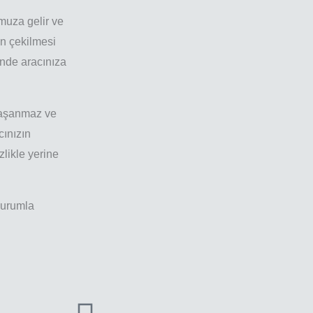
muza gelir ve
n çekilmesi
inde aracınıza
 yaşanmaz ve
cınızın
likle yerine
durumla