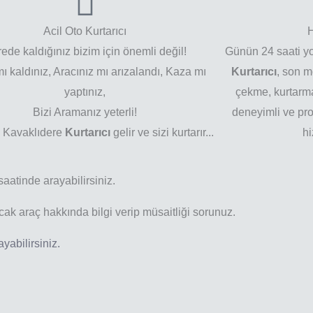
Acil Oto Kurtarıcı
H
ede kaldığınız bizim için önemli değil!
Günün 24 saati yo
ı kaldınız, Aracınız mı arızalandı, Kaza mı
Kurtarıcı
, son m
yaptınız,
çekme, kurtarma
Bizi Aramanız yeterli!
deneyimli ve pro
r
Kavaklıdere
Kurtarıcı
gelir ve sizi kurtarır...
hi
saatinde arayabilirsiniz.
cak araç hakkında bilgi verip müsaitliği sorunuz.
yabilirsiniz.