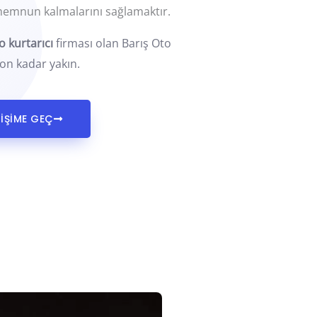
memnun kalmalarını sağlamaktır.
o kurtarıcı
firması olan Barış Oto
fon kadar yakın.
TİŞİME GEÇ