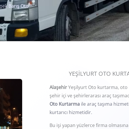
rmek
Barış Oto
YEŞİLYURT OTO KURTAR
Alaşehir
Yeşilyurt Oto kurtarma, oto 
şehir içi ve şehirlerarası araç taşıma
Oto Kurtarma
ile araç taşıma hizmeti
kurtarıcı hizmetidir.
Bu işi yapan yüzlerce firma olmasın