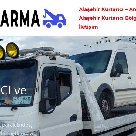
Alaşehir Kurtarıcı – A
Alaşehir Kurtarıcı Böl
İletişim
CI ve
 paralelinde iş
 hizmetlerimizi