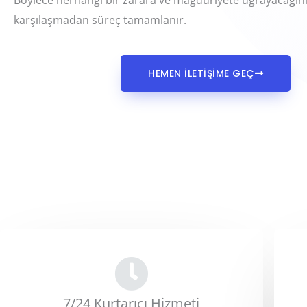
Böylece herhangi bir zarara ve mağduriyete uğrayacağın
karşılaşmadan süreç tamamlanır.
HEMEN İLETİŞİME GEÇ
7/24 Kurtarıcı Hizmeti