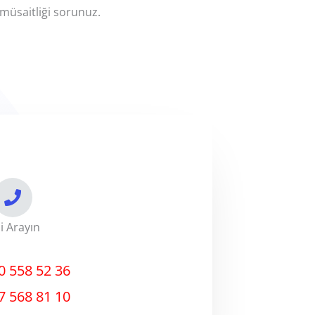
p müsaitliği sorunuz.
zi Arayın
0 558 52 36
7 568 81 10