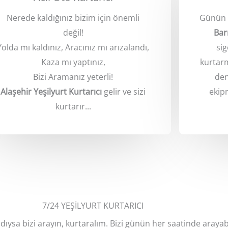
Nerede kaldığınız bizim için önemli
Günün 2
değil!
Bar
Yolda mı kaldınız, Aracınız mı arızalandı,
sig
Kaza mı yaptınız,
kurtarm
Bizi Aramanız yeterli!
den
Alaşehir Yeşilyurt Kurtarıcı
gelir ve sizi
ekip
kurtarır...
7/24 YEŞİLYURT KURTARICI
dıysa bizi arayın, kurtaralım. Bizi günün her saatinde arayabi