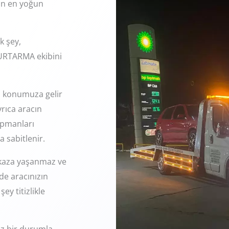
nın en yoğun
k şey,
KURTARMA ekibini
da konumuza gelir
rıca aracın
ipmanları
a sabitlenir.
r kaza yaşanmaz ve
de aracınızın
y titizlikle