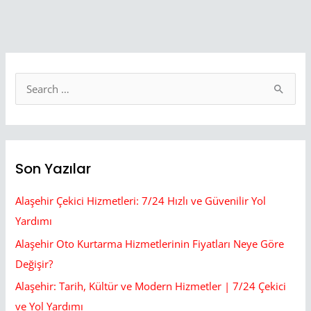
S
e
a
r
Son Yazılar
c
h
Alaşehir Çekici Hizmetleri: 7/24 Hızlı ve Güvenilir Yol
f
Yardımı
o
Alaşehir Oto Kurtarma Hizmetlerinin Fiyatları Neye Göre
r
Değişir?
:
Alaşehir: Tarih, Kültür ve Modern Hizmetler | 7/24 Çekici
ve Yol Yardımı