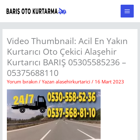
İçeriğe
atla
Video Thumbnail: Acil En Yakın
Kurtarıcı Oto Çekici Alaşehir
Kurtarıcı BARIŞ 05305585236 –
05375688110
Yorum bırakın
/ Yazan
alasehirkurtarici
/
16 Mart 2023