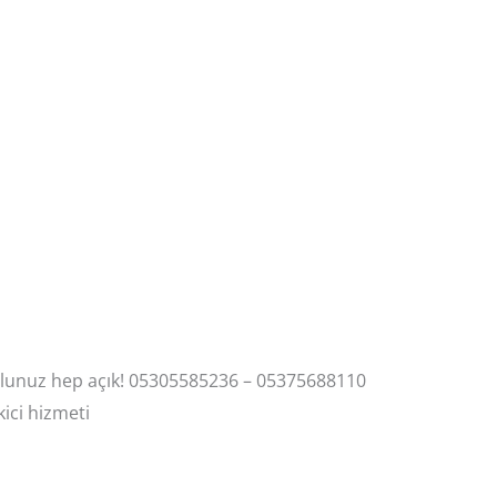
yolunuz hep açık! 05305585236 – 05375688110
kici hizmeti