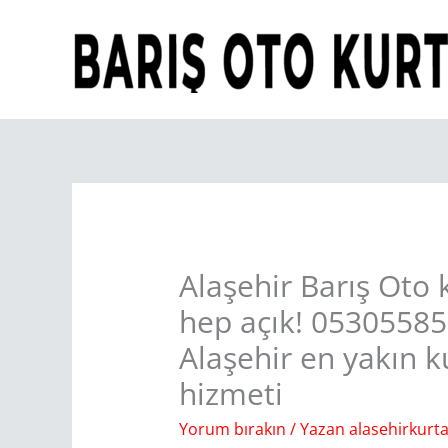
İçeriğe
atla
Alaşehir Barış Oto 
hep açık! 0530558
Alaşehir en yakın ku
hizmeti
Yorum bırakın
/ Yazan
alasehirkurta