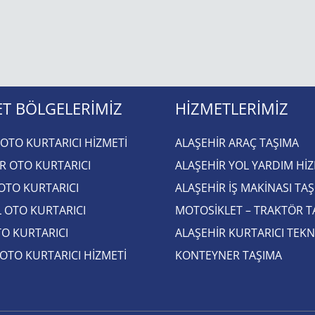
T BÖLGELERIMIZ
HIZMETLERIMIZ
OTO KURTARICI HİZMETİ
ALAŞEHIR ARAÇ TAŞIMA
R OTO KURTARICI​
ALAŞEHİR YOL YARDIM HİZ
 OTO KURTARICI​
ALAŞEHIR İŞ MAKINASI TA
 OTO KURTARICI​
MOTOSIKLET – TRAKTÖR T
O KURTARICI​
ALAŞEHIR KURTARICI TEKN
 OTO KURTARICI HİZMETİ
KONTEYNER TAŞIMA