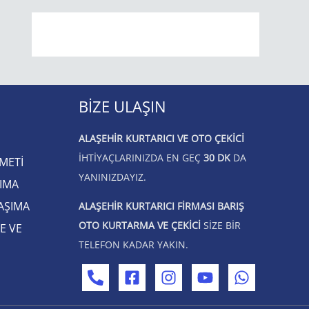
BIZE ULAŞIN
ALAŞEHIR KURTARICI VE OTO ÇEKICI
IHTIYAÇLARINIZDA EN GEÇ
30 DK
DA
METİ
YANINIZDAYIZ.
ŞIMA
AŞIMA
ALAŞEHIR KURTARICI FIRMASI BARIŞ
OTO KURTARMA VE ÇEKICI
SIZE BIR
E VE
TELEFON KADAR YAKIN.