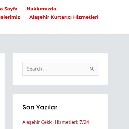
na Sayfa
Hakkımızda
gelerimiz
Alaşehir Kurtarıcı Hizmetleri
S
e
a
r
Son Yazılar
c
h
Alaşehir Çekici Hizmetleri: 7/24
f