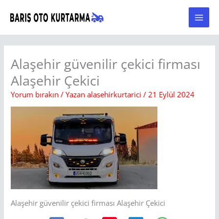
İçeriğe
atla
Alaşehir güvenilir çekici firması
Alaşehir Çekici
Yorum bırakın
/ Yazan
alasehirkurtarici
/
21 Eylül 2024
Alaşehir güvenilir çekici firması Alaşehir Çekici