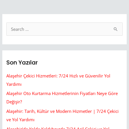
S
e
a
r
Son Yazılar
c
h
Alaşehir Çekici Hizmetleri: 7/24 Hızlı ve Güvenilir Yol
f
Yardımı
o
Alaşehir Oto Kurtarma Hizmetlerinin Fiyatları Neye Göre
r
Değişir?
:
Alaşehir: Tarih, Kültür ve Modern Hizmetler | 7/24 Çekici
ve Yol Yardımı
Alaşehir’de Yolda Kaldığınızda 7/24 Acil Çekici ve Yol