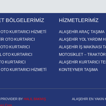
ET BÖLGELERIMIZ
HIZMETLERIMIZ
 OTO KURTARICI HİZMETİ
ALAŞEHIR ARAÇ TAŞIMA
İR OTO KURTARICI​
ALAŞEHİR YOL YARDIM H
 OTO KURTARICI​
ALAŞEHIR İŞ MAKINASI T
 OTO KURTARICI​
MOTOSIKLET – TRAKTÖR
O KURTARICI​
ALAŞEHIR KURTARICI T
 OTO KURTARICI HİZMETİ
KONTEYNER TAŞIMA
© | PROVIDER BY
HALIL BAKMIŞ
ALAŞEHİR EN YAKIN 
kici.Com