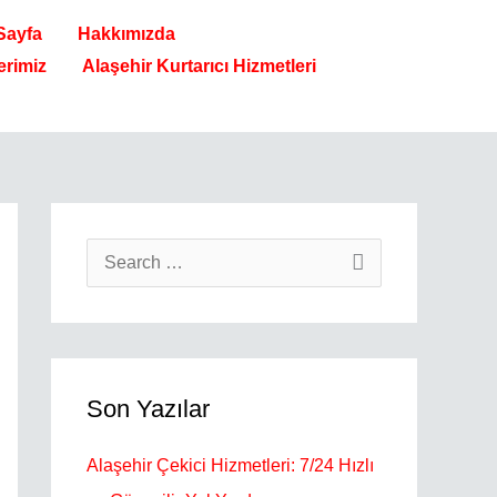
 Sayfa
Hakkımızda
erimiz
Alaşehir Kurtarıcı Hizmetleri
S
e
a
r
Son Yazılar
c
h
Alaşehir Çekici Hizmetleri: 7/24 Hızlı
f