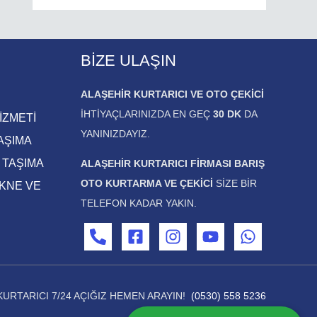
BIZE ULAŞIN
ALAŞEHIR KURTARICI VE OTO ÇEKICI
IHTIYAÇLARINIZDA EN GEÇ
30 DK
DA
İZMETİ
YANINIZDAYIZ.
AŞIMA
 TAŞIMA
ALAŞEHIR KURTARICI FIRMASI BARIŞ
OTO KURTARMA VE ÇEKICI
SIZE BIR
EKNE VE
TELEFON KADAR YAKIN.
KURTARICI 7/24 AÇIĞIZ HEMEN ARAYIN!
(0530) 558 5236