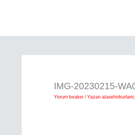
İçeriğe
atla
IMG-20230215-WA
Yorum bırakın
/ Yazan
alasehirkurtaric