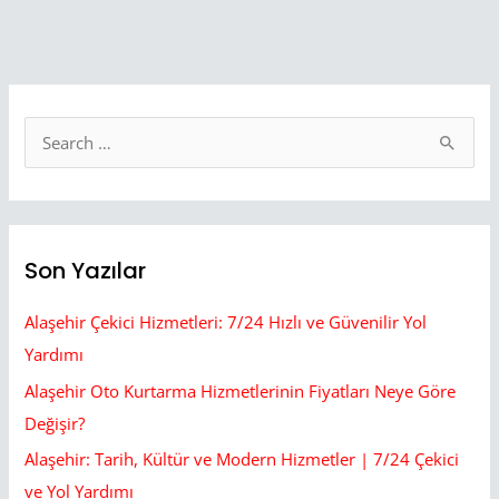
S
e
a
r
Son Yazılar
c
h
Alaşehir Çekici Hizmetleri: 7/24 Hızlı ve Güvenilir Yol
f
Yardımı
o
Alaşehir Oto Kurtarma Hizmetlerinin Fiyatları Neye Göre
r
Değişir?
:
Alaşehir: Tarih, Kültür ve Modern Hizmetler | 7/24 Çekici
ve Yol Yardımı