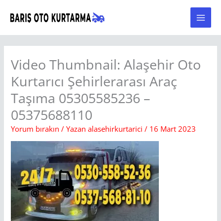
İçeriğe
atla
Video Thumbnail: Alaşehir Oto
Kurtarıcı Şehirlerarası Araç
Taşıma 05305585236 –
05375688110
Yorum bırakın
/ Yazan
alasehirkurtarici
/
16 Mart 2023