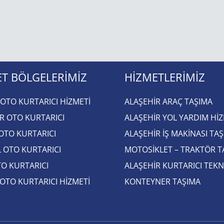
T BÖLGELERIMIZ
HIZMETLERIMIZ
OTO KURTARICI HİZMETİ
ALAŞEHIR ARAÇ TAŞIMA
R OTO KURTARICI​
ALAŞEHİR YOL YARDIM HİZ
 OTO KURTARICI​
ALAŞEHIR İŞ MAKINASI TA
 OTO KURTARICI​
MOTOSIKLET – TRAKTÖR T
O KURTARICI​
ALAŞEHIR KURTARICI TEKN
 OTO KURTARICI HİZMETİ
KONTEYNER TAŞIMA