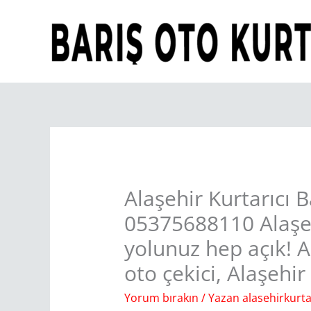
İçeriğe
atla
Alaşehir Kurtarıcı 
05375688110 Alaşeh
yolunuz hep açık! Al
oto çekici, Alaşehir
Yorum bırakın
/ Yazan
alasehirkurta