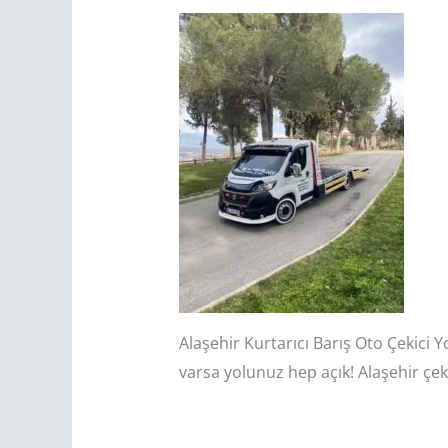
Alaşehir Kurtarıcı Barış Oto Çekici 
varsa yolunuz hep açık! Alaşehir çekic