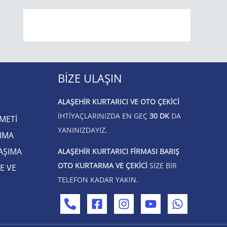
BIZE ULAŞIN
ALAŞEHIR KURTARICI VE OTO ÇEKICI
IHTIYAÇLARINIZDA EN GEÇ
30 DK
DA
METİ
YANINIZDAYIZ.
ŞIMA
AŞIMA
ALAŞEHIR KURTARICI FIRMASI BARIŞ
OTO KURTARMA VE ÇEKICI
SIZE BIR
E VE
TELEFON KADAR YAKIN.