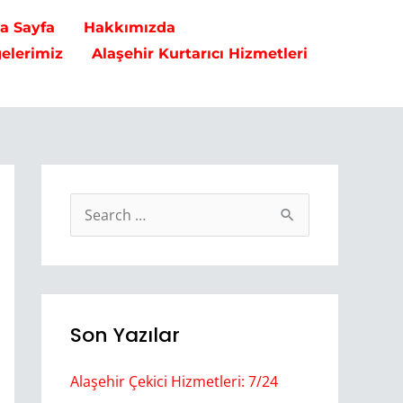
na Sayfa
Hakkımızda
gelerimiz
Alaşehir Kurtarıcı Hizmetleri
S
e
a
r
Son Yazılar
c
h
Alaşehir Çekici Hizmetleri: 7/24
f