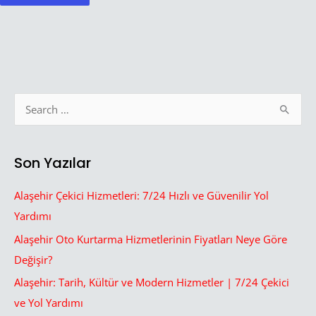
S
e
a
Son Yazılar
r
c
Alaşehir Çekici Hizmetleri: 7/24 Hızlı ve Güvenilir Yol
h
Yardımı
f
Alaşehir Oto Kurtarma Hizmetlerinin Fiyatları Neye Göre
o
Değişir?
r
Alaşehir: Tarih, Kültür ve Modern Hizmetler | 7/24 Çekici
:
ve Yol Yardımı