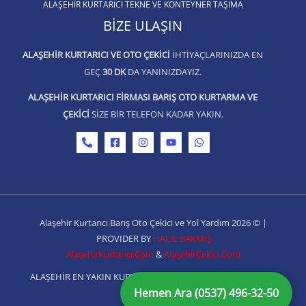
ALAŞEHIR KURTARICI TEKNE VE KONTEYNER TAŞIMA
BIZE ULAŞIN
ALAŞEHIR KURTARICI VE OTO ÇEKICI
IHTIYAÇLARINIZDA EN
GEÇ
30 DK
DA YANINIZDAYIZ.
ALAŞEHIR KURTARICI FIRMASI BARIŞ OTO KURTARMA VE
ÇEKICI
SIZE BIR TELEFON KADAR YAKIN.
Alaşehir Kurtarıcı Barış Oto Çekici ve Yol Yardım 2026 © |
PROVIDER BY
HALIL BAKMIŞ
AlaşehirKurtarıcı.Com
&
AlaşehirÇekici.Com
ALAŞEHİR EN YAKIN KURTARICI 7/24 AÇIĞIZ HEMEN ARAYIN!
Hemen Ara (0537) 496-32-50
(0530) 558 5236