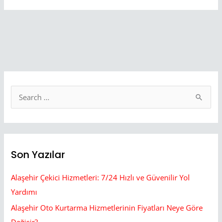
S
e
a
r
Son Yazılar
c
h
Alaşehir Çekici Hizmetleri: 7/24 Hızlı ve Güvenilir Yol
f
Yardımı
o
Alaşehir Oto Kurtarma Hizmetlerinin Fiyatları Neye Göre
r